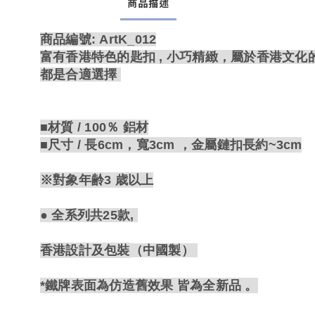
商品描述
商品編號: ArtK_012
富有香港特色的匙扣 , 小巧精緻，屬於香港文化
都是合適選擇
■材質 / 100％ 鋁材
■尺寸 / 長6cm，寬3cm ，金屬鏈扣長約~3cm
※對象年齢3 歳以上
● 全系列共25款,
香港設計及包裝
（中國製）
*
鐵牌
表面為
仿造
舊效果 皆為全新品 。