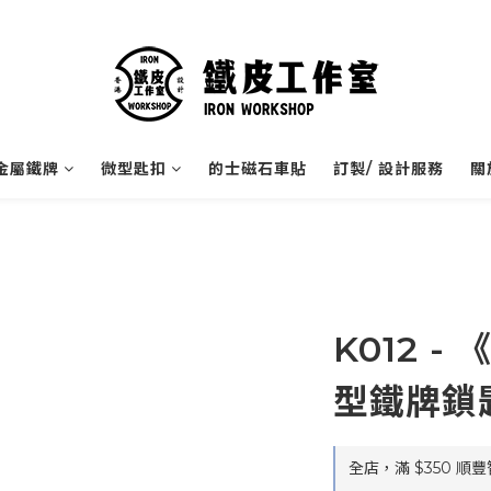
金屬鐵牌
微型匙扣
的士磁石車貼
訂製/ 設計服務
關
K012 
型鐵牌鎖
全店，滿 $350 順