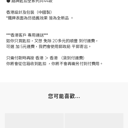
● 路牌匙扣全系列共44款
香港設計及包裝（中國製）
*鐵牌表面為仿造舊效果 皆為全新品 。
***香港客戶 專用運送***
如你只買匙扣，又想 免除 20多元的順豐 到付運費，
可選 加 5元運費，我們會使用郵政局 平郵寄出。
只需付款時再按 香港 ＞ 香港 （貨到付運費）
你將會從信箱收到匙扣 ，你將不會再需另付到付費用。
您可能喜歡...