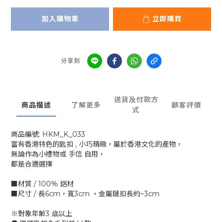
加入購物車
立即購買
分享到
送貨及付款方
商品描述
了解更多
顧客評價
式
商品編號: HKM_K_033
富有香港特色的匙扣 , 小巧精緻，屬於香港文化的產物，
無論作為小禮物或 手信 自用，
都是合適選擇
■材質 / 100％ 鋁材
■尺寸 / 長6cm，寬3cm ，金屬鏈扣長約~3cm
※對象年齢3 歳以上