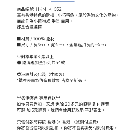
商品編號: HKM_K_032
富有香港特色的匙扣 , 小巧精緻，屬於香港文化的產物，
無論作為小禮物或 手信 自用，
都是合適選擇
■材質 / 100％ 鋁材
■尺寸 / 長6cm，寬3cm ，金屬鏈扣長約~3cm
※對象年齢3 歳以上
● 路牌匙扣全系列共44款
香港設計及包裝（中國製）
*鐵牌表面為仿造舊效果 皆為全新品 。
***香港客戶 專用運送***
如你只買匙扣，又想 免除 20多元的順豐 到付運費，
可選 加 5元運費，我們會使用郵政局 平郵寄出。
只需付款時再按 香港 ＞ 香港 （貨到付運費）
你將會從信箱收到匙扣 ，你將不會再需另付到付費用。