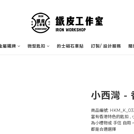
金屬鐵牌
微型匙扣
的士磁石車貼
訂製/ 設計服務
關
小西灣 -
商品編號: HKM_K_03
富有香港特色的匙扣 ,
為小禮物或 手信 自用
都是合適選擇