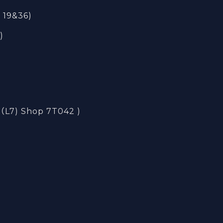
 19&36)
)
) Shop 7T042 )
)