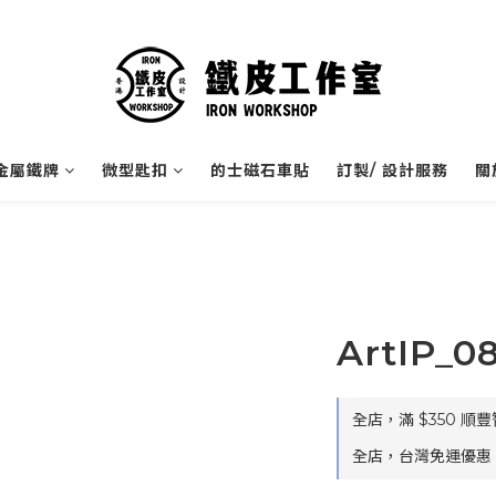
金屬鐵牌
微型匙扣
的士磁石車貼
訂製/ 設計服務
關
ArtIP_0
全店，滿 $350 順
全店，台灣免運優惠：