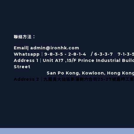
聯絡方法：
Email| admin@ironhk.com
Whatsapp｜9-8-3-5 - 2-8-1-4 / 6-3-3-7 7-1-3-
Address 1｜
Unit A17 ,15/F Prince Industrial Bui
Street
San Po Kong, Kowloon, Hong Kon
Address 2｜九龍黃大仙區新蒲崗六合街25-27號嘉時工業