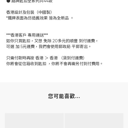
● 路牌匙扣全系列共44款
香港設計及包裝（中國製）
*鐵牌表面為仿造舊效果 皆為全新品 。
***香港客戶 專用運送***
如你只買匙扣，又想 免除 20多元的順豐 到付運費，
可選 加 5元運費，我們會使用郵政局 平郵寄出。
只需付款時再按 香港 ＞ 香港 （貨到付運費）
你將會從信箱收到匙扣 ，你將不會再需另付到付費用。
您可能喜歡...