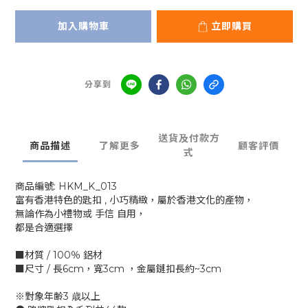
加入購物車
立即購買
分享到
送貨及付款方
商品描述
了解更多
顧客評價
式
商品編號: HKM_K_013
富有香港特色的匙扣 , 小巧精緻，屬於香港文化的產物，
無論作為小禮物或 手信 自用，
都是合適選擇
■材質 / 100％ 鋁材
■尺寸 / 長6cm，寬3cm ，金屬鏈扣長約~3cm
※對象年齢3 歳以上