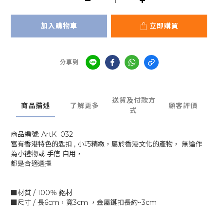
加入購物車
立即購買
分享到
送貨及付款方
商品描述
了解更多
顧客評價
式
商品編號: ArtK_032
富有香港特色的匙扣 , 小巧精緻，屬於香港文化的產物， 無論作
為小禮物或 手信 自用，
都是合適選擇
■材質 / 100％ 鋁材
■尺寸 / 長6cm，寬3cm ，金屬鏈扣長約~3cm