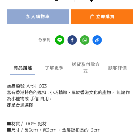
加入購物車
立即購買
分享到
送貨及付款方
商品描述
了解更多
顧客評價
式
商品編號: ArtK_033
富有香港特色的匙扣 , 小巧精緻，屬於香港文化的產物， 無論作
為小禮物或 手信 自用，
都是合適選擇
■材質 / 100％ 鋁材
■尺寸 / 長6cm，寬3cm ，金屬鏈扣長約~3cm