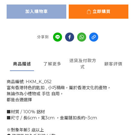
加入購物車
立即購買
分享到
送貨及付款方
商品描述
了解更多
顧客評價
式
商品編號: HKM_K_052
富有香港特色的匙扣 , 小巧精緻，屬於香港文化的產物，
無論作為小禮物或 手信 自用，
都是合適選擇
■材質 / 100％ 鋁材
■尺寸 / 長6cm，寬3cm ，金屬鏈扣長約~3cm
※對象年齢3 歳以上