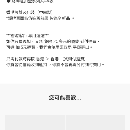
● 路牌匙扣全系列共44款
香港設計及包裝（中國製）
*鐵牌表面為仿造舊效果 皆為全新品 。
***香港客戶 專用運送***
如你只買匙扣，又想 免除 20多元的順豐 到付運費，
可選 加 5元運費，我們會使用郵政局 平郵寄出。
只需付款時再按 香港 ＞ 香港 （貨到付運費）
你將會從信箱收到匙扣 ，你將不會再需另付到付費用。
您可能喜歡...