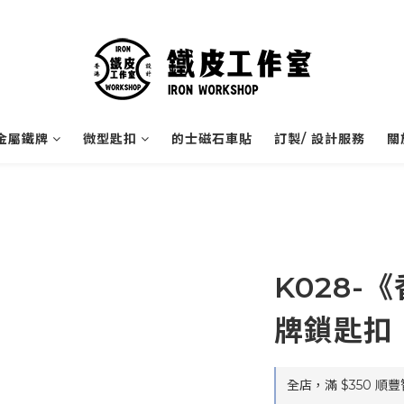
金屬鐵牌
微型匙扣
的士磁石車貼
訂製/ 設計服務
關
K028-
牌鎖匙扣
全店，滿 $350 順