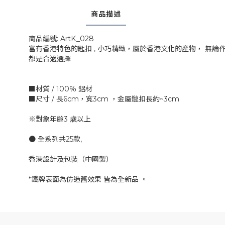
商品描述
商品編號: ArtK_028
富有香港特色的匙扣 , 小巧精緻，屬於香港文化的產物， 無論作
都是合適選擇
■材質 / 100％ 鋁材
■尺寸 / 長6cm，寬3cm ，金屬鏈扣長約~3cm
※對象年齢3 歳以上
● 全系列共25款,
香港設計及包裝（中國製）
*鐵牌表面為仿造舊效果 皆為全新品 。