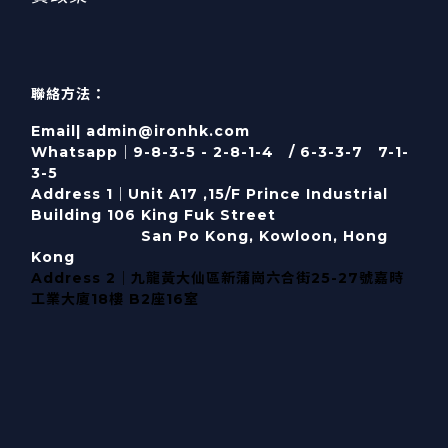
聯絡方法：
Email| admin@ironhk.com
Whatsapp｜9-8-3-5 - 2-8-1-4 / 6-3-3-7 7-1-
3-5
Address 1｜
Unit A17 ,15/F Prince Industrial
Building 106 King Fuk Street
San Po Kong, Kowloon, Hong
Kong
Address 2｜九龍黃大仙區新蒲崗六合街25-27號嘉時
工業大廈18樓 B2座16室