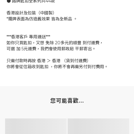
● 路牌匙扣全系列共44款
香港設計及包裝（中國製）
*鐵牌表面為仿造舊效果 皆為全新品 。
***香港客戶 專用運送***
如你只買匙扣，又想 免除 20多元的順豐 到付運費，
可選 加 5元運費，我們會使用郵政局 平郵寄出。
只需付款時再按 香港 ＞ 香港 （貨到付運費）
你將會從信箱收到匙扣 ，你將不會再需另付到付費用。
您可能喜歡...