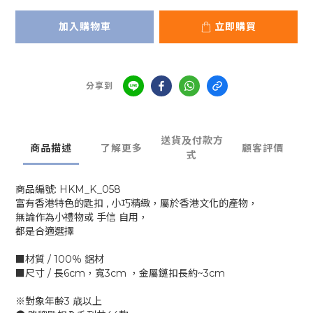
加入購物車
立即購買
分享到
送貨及付款方
商品描述
了解更多
顧客評價
式
商品編號: HKM_K_058
富有香港特色的匙扣 , 小巧精緻，屬於香港文化的產物，
無論作為小禮物或 手信 自用，
都是合適選擇
■材質 / 100％ 鋁材
■尺寸 / 長6cm，寬3cm ，金屬鏈扣長約~3cm
※對象年齢3 歳以上