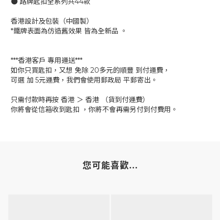
● 路牌匙扣全系列共44款
香港設計及包裝（中國製）
*鐵牌表面為仿造舊效果 皆為全新品 。
***香港客戶 專用運送***
如你只買匙扣，又想 免除 20多元的順豐 到付運費，
可選 加 5元運費，我們會使用郵政局 平郵寄出。
只需付款時再按 香港 ＞ 香港 （貨到付運費）
你將會從信箱收到匙扣 ，你將不會再需另付到付費用。
您可能喜歡...