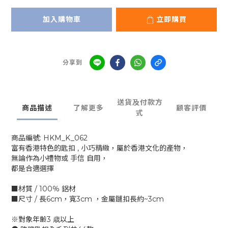
加入購物車
立即購買
分享到
送貨及付款方
商品描述
了解更多
顧客評價
式
商品編號: HKM_K_062
富有香港特色的匙扣 , 小巧精緻，屬於香港文化的產物，
無論作為小禮物或 手信 自用，
都是合適選擇
■材質 / 100％ 鋁材
■尺寸 / 長6cm，寬3cm ，金屬鏈扣長約~3cm
※對象年齢3 歳以上