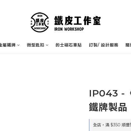
金屬鐵牌
微型匙扣
的士磁石車貼
訂製/ 設計服務
關
IP043
鐵牌製品
全店，滿 $350 順