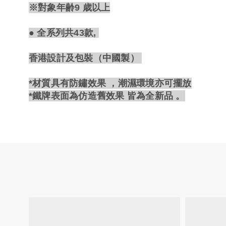
※對象年齢9 歳以上
● 全系列共43款,
香港設計及包裝
（中國製）
*
材質具有防鏽效果 ，潮濕環境亦可擺放
*
鐵牌
表面為
仿造
舊效果 皆為全新品 。